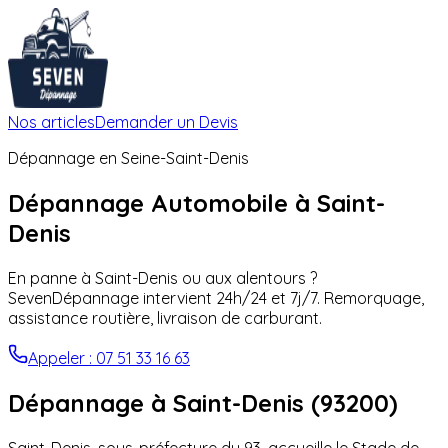
Nos articles
Demander un Devis
Dépannage en
Seine-Saint-Denis
Dépannage Automobile à
Saint-
Denis
En panne à
Saint-Denis
ou aux alentours ?
SevenDépannage intervient 24h/24 et 7j/7. Remorquage,
assistance routière, livraison de carburant.
Appeler : 07 51 33 16 63
Dépannage à
Saint-Denis
(
93200
)
Saint-Denis, sous-préfecture du 93, accueille le Stade de