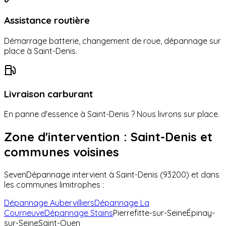
Assistance routière
Démarrage batterie, changement de roue, dépannage sur
place à
Saint-Denis
.
Livraison carburant
En panne d'essence à
Saint-Denis
? Nous livrons sur place.
Zone d'intervention :
Saint-Denis
et
communes voisines
SevenDépannage intervient à
Saint-Denis
(
93200
) et dans
les communes limitrophes :
Dépannage
Aubervilliers
Dépannage
La
Courneuve
Dépannage
Stains
Pierrefitte-sur-Seine
Épinay-
sur-Seine
Saint-Ouen