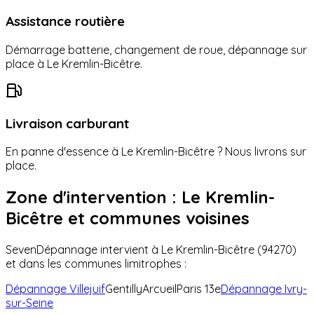
Assistance routière
Démarrage batterie, changement de roue, dépannage sur
place à
Le Kremlin-Bicêtre
.
Livraison carburant
En panne d'essence à
Le Kremlin-Bicêtre
? Nous livrons sur
place.
Zone d'intervention :
Le Kremlin-
Bicêtre
et communes voisines
SevenDépannage intervient à
Le Kremlin-Bicêtre
(
94270
)
et dans les communes limitrophes :
Dépannage
Villejuif
Gentilly
Arcueil
Paris 13e
Dépannage
Ivry-
sur-Seine