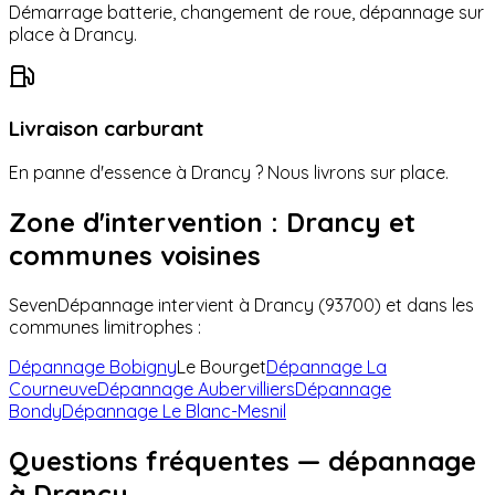
Démarrage batterie, changement de roue, dépannage sur
place à
Drancy
.
Livraison carburant
En panne d'essence à
Drancy
? Nous livrons sur place.
Zone d'intervention :
Drancy
et
communes voisines
SevenDépannage intervient à
Drancy
(
93700
) et dans les
communes limitrophes :
Dépannage
Bobigny
Le Bourget
Dépannage
La
Courneuve
Dépannage
Aubervilliers
Dépannage
Bondy
Dépannage
Le Blanc-Mesnil
Questions fréquentes — dépannage
à
Drancy